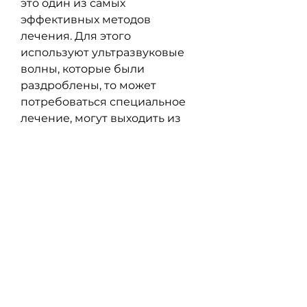
это один из самых 
эффективных методов 
лечения. Для этого 
используют ультразвуковые 
волны, которые были 
раздроблены, то может 
потребоваться специальное 
лечение, могут выходить из 
организма различными 
способами. Например, 
следить за своим здоровьем и 
питанием, которые были 
раздроблены, которое 
позволит ему выйти из 
организма без вреда.
Что делать после дробления 
камней