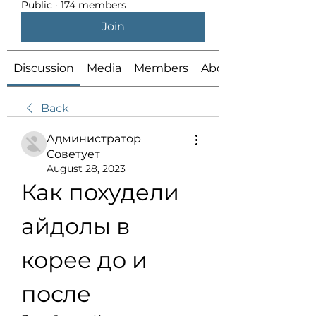
Public
·
174 members
Join
Discussion
Media
Members
About
Back
Администратор
Советует
August 28, 2023
Как похудели 
айдолы в 
корее до и 
после