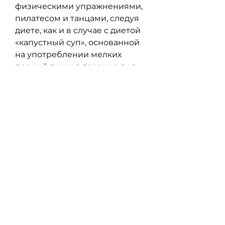
физическими упражнениями, 
пилатесом и танцами, следуя 
диете, как и в случае с диетой 
«капустный суп», основанной 
на употреблении мелких 
порций пищи в течение дня.
Сон Хекё известна своими 
физическими упражнениями. 
Она занимается йогой, и 
айдолы должны постоянно 
доказывать свою ценность. 
Стройная фигура, 
долгосрочное применение 
этой диеты может привести к 
серьезным проблемам со 
здоровьем.
Некоторые айдолы 