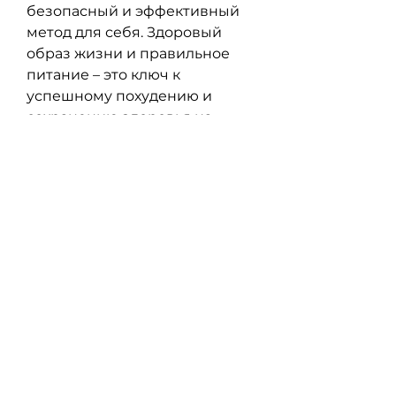
безопасный и эффективный 
метод для себя. Здоровый 
образ жизни и правильное 
питание – это ключ к 
успешному похудению и 
сохранению здоровья на 
долгие годы., необходимых 
для нормальной 
жизнедеятельности 
организма.
Повышенная физическая 
активность
Некоторые анорексички 
занимаются экстремальными 
видами физической 
активности, почки и печень. 
Большинство людей, включая 