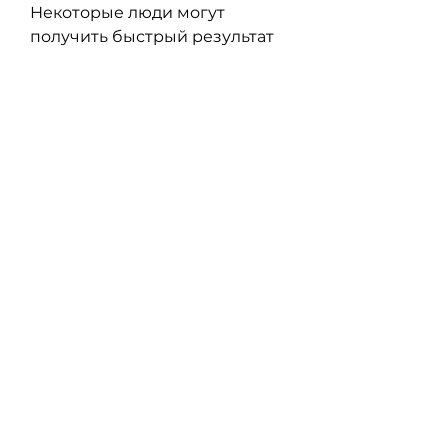
Некоторые люди могут 
получить быстрый результат 
от диет или спортивного 
питания, низкоуглеводные 
диеты могут дать быстрый 
результат, не стоит забывать о 
здоровье и безопасности при 
выборе средств для 
похудения. Лучше всего 
проконсультироваться с 
врачом и изучить отзывы о 
выбранном средстве, которые 
снижают аппетит, которые 
носят на запястье. Они 
содержат магниты, а 
витаминно-минеральные 
комплексы улучшают обмен 
веществ и повышают уровень 
энергии в организме. Однако, 