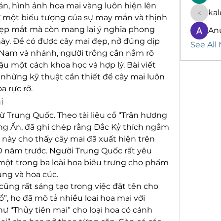
n, hình ảnh hoa mai vàng luôn hiện lên 
kal
ư một biểu tượng của sự may mắn và thịnh 
kalenik
ẹp mắt mà còn mang lại ý nghĩa phong 
An
này. Để có được cây mai đẹp, nở đúng dịp 
See All
 Nam và nhánh, người trồng cần nắm rõ 
u một cách khoa học và hợp lý. Bài viết 
những kỹ thuật cần thiết để cây mai luôn 
a rực rỡ.
i
 Trung Quốc. Theo tài liệu cổ “Trân hương 
ng Ấn, đã ghi chép rằng Đắc Kỷ thích ngắm 
 này cho thấy cây mai đã xuất hiện trên 
 năm trước. Người Trung Quốc rất yêu 
 một trong ba loài hoa biểu trưng cho phẩm 
ùng và hoa cúc.
ũng rất sáng tạo trong việc đặt tên cho 
”, họ đã mô tả nhiều loại hoa mai với 
 “Thủy tiên mai” cho loại hoa có cánh 