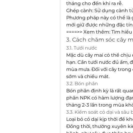
tháng cho đến khi ra rễ.
Ghép cành: Sử dụng cành từ
Phương pháp này có thể là 
mới giữ được những đặc tín
====>> Xem thêm: Tìm hiểu
3. Cách chăm sóc cây m
3.1. Tưới nước
Mặc dù cây mai có thể chịu
hạn. Cần tưới nước đủ ẩm, đặ
mùa mưa. Đối với cây trong 
sớm và chiều mát.
3.2. Bón phân
Bón phân định kỳ là rất quan
phân NPK có hàm lượng đạm c
tháng 2-3 lần trong mùa khô
3.3. Kiểm soát cỏ dại và sâu
Loại bỏ cỏ dại kịp thời để 
Đồng thời, thường xuyên kiểm