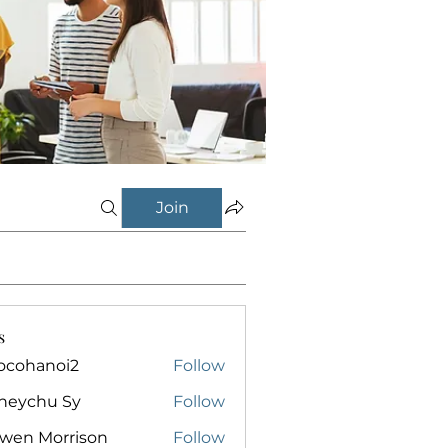
Join
s
ocohanoi2
Follow
anoi2
neychu Sy
Follow
owen Morrison
Follow