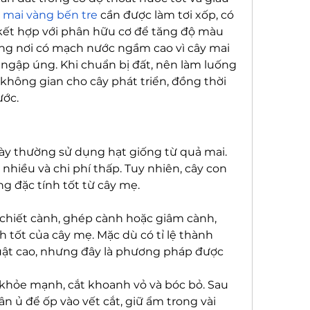
 mai vàng bến tre
 cần được làm tơi xốp, có 
, kết hợp với phân hữu cơ để tăng độ màu 
ng nơi có mạch nước ngầm cao vì cây mai 
ngập úng. Khi chuẩn bị đất, nên làm luống 
 không gian cho cây phát triển, đồng thời 
ước.
 thường sử dụng hạt giống từ quả mai. 
nhiều và chi phí thấp. Tuy nhiên, cây con 
g đặc tính tốt từ cây mẹ.
hiết cành, ghép cành hoặc giâm cành, 
 tốt của cây mẹ. Mặc dù có tỉ lệ thành 
uật cao, nhưng đây là phương pháp được 
khỏe mạnh, cắt khoanh vỏ và bóc bỏ. Sau 
 ủ để ốp vào vết cắt, giữ ẩm trong vài 