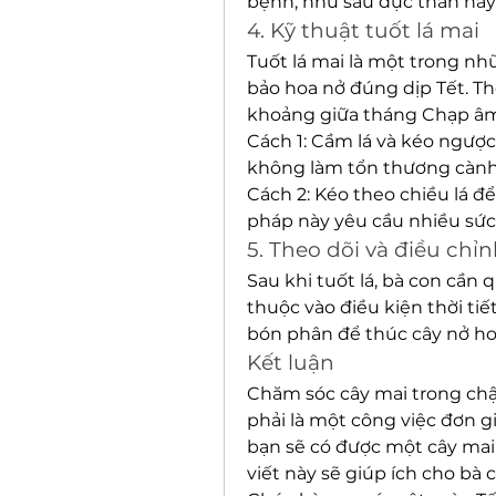
bệnh, như sâu đục thân hay
4. Kỹ thuật tuốt lá mai
Tuốt lá mai là một trong n
bảo hoa nở đúng dịp Tết. Th
khoảng giữa tháng Chạp âm l
Cách 1: Cầm lá và kéo ngược 
không làm tổn thương cành
Cách 2: Kéo theo chiều lá đ
pháp này yêu cầu nhiều sức
5. Theo dõi và điều chỉ
Sau khi tuốt lá, bà con cần q
thuộc vào điều kiện thời tiế
bón phân để thúc cây nở ho
Kết luận
Chăm sóc cây mai trong chậ
phải là một công việc đơn g
bạn sẽ có được một cây mai 
viết này sẽ giúp ích cho bà 