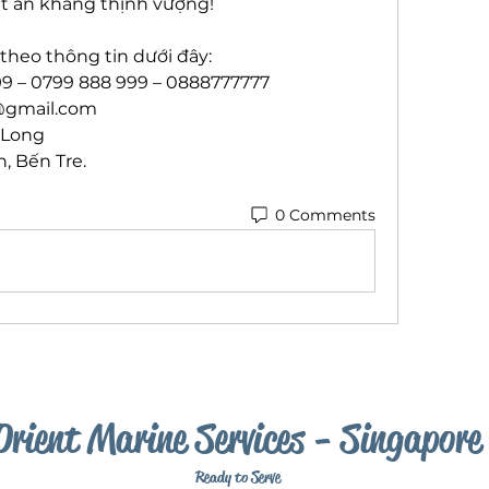
t an khang thịnh vượng!
theo thông tin dưới đây:
99 – 0799 888 999 – 0888777777
gmail.com
 Long
h, Bến Tre.
0 Comments
Orient Marine Services - Singapore
Ready to Serve