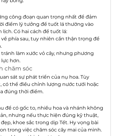
 rầy bông.
hững công đoạn quan trọng nhất để đảm 
ời điểm lý tưởng để tuốt lá thường vào 
ịch. Có hai cách để tuốt lá:
về phía sau, tuy nhiên cần thận trọng để 
.
ể tránh làm xước vỏ cây, nhưng phương 
 lực hơn.
nh chăm sóc
uan sát sự phát triển của nụ hoa. Tùy 
t, có thể điều chỉnh lượng nước tưới hoặc 
a đúng thời điểm.
u để có gốc to, nhiều hoa và nhánh không 
iản, nhưng nếu thực hiện đúng kỹ thuật, 
đẹp, khoe sắc trong dịp Tết. Hy vọng bài 
con trong việc chăm sóc cây mai của mình. 