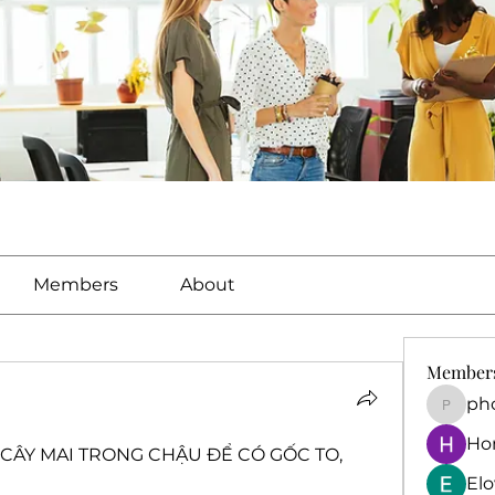
Members
About
Member
ph
phocoh
Ho
ÂY MAI TRONG CHẬU ĐỂ CÓ GỐC TO, 
El