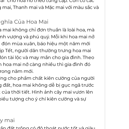
i” cho hoa nở theo từng cặp. Còn có các 
 mai, Thanh mai và Mặc mai với màu sắc và 
ghĩa Của Hoa Mai
 mai không chỉ đơn thuần là loài hoa, mà 
ịnh vượng và phú quý. Mỗi khi hoa mai nở 
hờ đón mùa xuân, báo hiệu một năm mới 
dịp Tết, người dân thường trưng hoa mai 
n tài lộc và may mắn cho gia đình. Theo 
 hoa mai nở càng nhiều thì gia đình đó 
trong năm mới.
ng cho phẩm chất kiên cường của người 
g đất, hoa mai không dễ bị gục ngã trước 
của thời tiết. Hình ảnh cây mai vươn lên 
ểu tượng cho ý chí kiên cường và sự 
ây mai
ần đất trồng có độ thoát nước tốt và giàu 