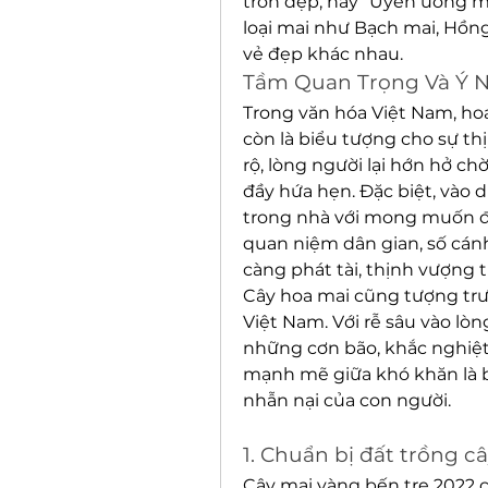
tròn đẹp, hay “Uyên ương ma
loại mai như Bạch mai, Hồng
vẻ đẹp khác nhau.
Tầm Quan Trọng Và Ý N
Trong văn hóa Việt Nam, hoa
còn là biểu tượng cho sự th
rộ, lòng người lại hớn hở c
đầy hứa hẹn. Đặc biệt, vào 
trong nhà với mong muốn đó
quan niệm dân gian, số cánh
càng phát tài, thịnh vượng 
Cây hoa mai cũng tượng trư
Việt Nam. Với rễ sâu vào lòn
những cơn bão, khắc nghiệt 
mạnh mẽ giữa khó khăn là bi
nhẫn nại của con người.
1. Chuẩn bị đất trồng c
Cây mai vàng bến tre 2022 c