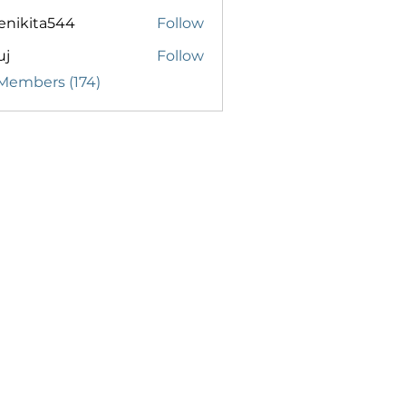
enikita544
Follow
ita544
uj
Follow
 Members (174)