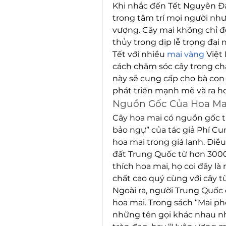
Khi nhắc đến Tết Nguyên Đá
trong tâm trí mọi người nh
vượng. Cây mai không chỉ đ
thủy trong dịp lễ trọng đại 
Tết với nhiều 
mai vàng
 Việt
cách chăm sóc cây trong chậ
này sẽ cung cấp cho bà con 
phát triển mạnh mẽ và ra ho
Nguồn Gốc Của Hoa Ma
Cây hoa mai có nguồn gốc từ
bảo ngự” của tác giả Phí Cu
hoa mai trong giá lạnh. Điều
đất Trung Quốc từ hơn 3000
thích hoa mai, họ coi đây là
chất cao quý cùng với cây t
Ngoài ra, người Trung Quốc c
hoa mai. Trong sách “Mai phổ
những tên gọi khác nhau như