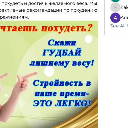
похудеть и достичь желаемого веса. Мы 
kal
фективные рекомендации по похудению, 
kalenik
пражнениям.
An
See All