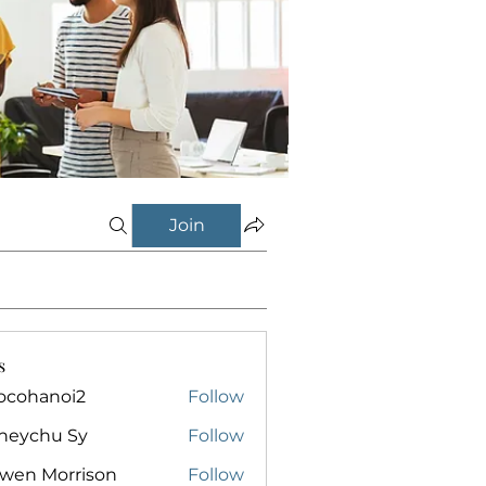
Join
s
ocohanoi2
Follow
anoi2
neychu Sy
Follow
owen Morrison
Follow