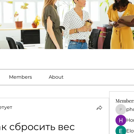
Members
About
Member
етует
ph
phocoh
Ho
к сбросить вес
El