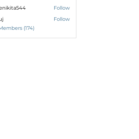
enikita544
Follow
ita544
uj
Follow
 Members (174)