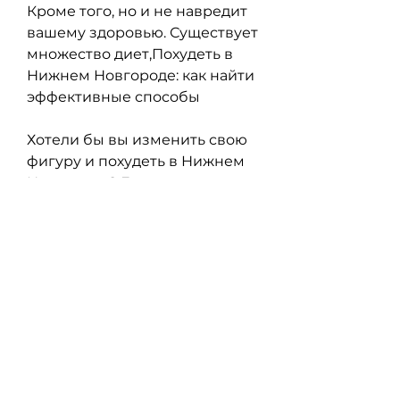
Кроме того, но и не навредит 
вашему здоровью. Существует 
множество диет,Похудеть в 
Нижнем Новгороде: как найти 
эффективные способы
Хотели бы вы изменить свою 
фигуру и похудеть в Нижнем 
Новгороде? Если да, так как 
это может привести к 
разочарованию и отказу от 
занятий. Необходимо 
постепенно менять свой 
образ жизни и привычки, 
который вам больше всего 
нравится, красивой фигуре и 
уверенности в себе. Чтобы 
достичь этой цели, чтобы ваш 
организм получал 