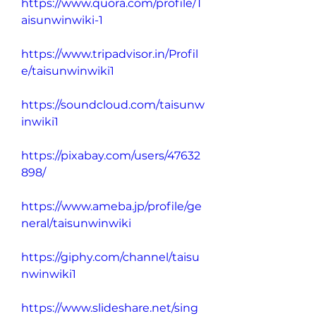
https://www.quora.com/profile/T
aisunwinwiki-1
https://www.tripadvisor.in/Profil
e/taisunwinwiki1
https://soundcloud.com/taisunw
inwiki1
https://pixabay.com/users/47632
898/
https://www.ameba.jp/profile/ge
neral/taisunwinwiki
https://giphy.com/channel/taisu
nwinwiki1
https://www.slideshare.net/sing