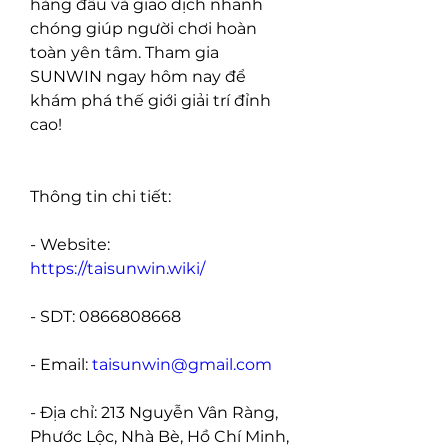
hàng đầu và giao dịch nhanh 
chóng giúp người chơi hoàn 
toàn yên tâm. Tham gia 
SUNWIN ngay hôm nay để 
khám phá thế giới giải trí đỉnh 
cao!
Thông tin chi tiết:
- Website: 
https://taisunwin.wiki/
- SDT: 0866808668
- Email: 
taisunwin@gmail.com
- Địa chỉ: 213 Nguyễn Vân Ràng, 
Phước Lộc, Nhà Bè, Hồ Chí Minh, 