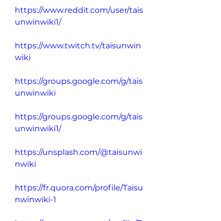
https://www.reddit.com/user/tais
unwinwiki1/
https://www.twitch.tv/taisunwin
wiki
https://groups.google.com/g/tais
unwinwiki
https://groups.google.com/g/tais
unwinwiki1/
https://unsplash.com/@taisunwi
nwiki
https://fr.quora.com/profile/Taisu
nwinwiki-1