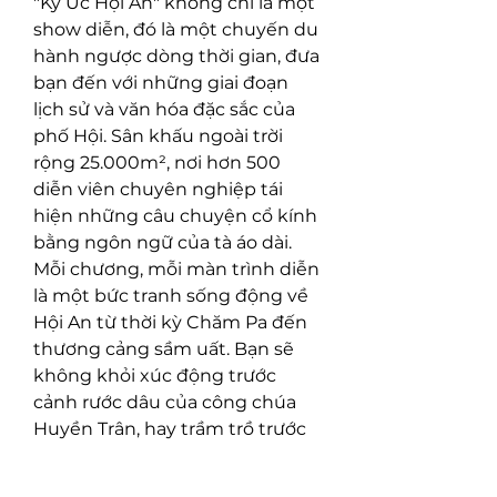
"Ký Ức Hội An" không chỉ là một 
show diễn, đó là một chuyến du 
hành ngược dòng thời gian, đưa 
bạn đến với những giai đoạn 
lịch sử và văn hóa đặc sắc của 
phố Hội. Sân khấu ngoài trời 
rộng 25.000m², nơi hơn 500 
diễn viên chuyên nghiệp tái 
hiện những câu chuyện cổ kính 
bằng ngôn ngữ của tà áo dài. 
Mỗi chương, mỗi màn trình diễn 
là một bức tranh sống động về 
Hội An từ thời kỳ Chăm Pa đến 
thương cảng sầm uất. Bạn sẽ 
không khỏi xúc động trước 
cảnh rước dâu của công chúa 
Huyền Trân, hay trầm trồ trước 
vẻ đẹp lung linh của đêm hội 
hoa đăng.