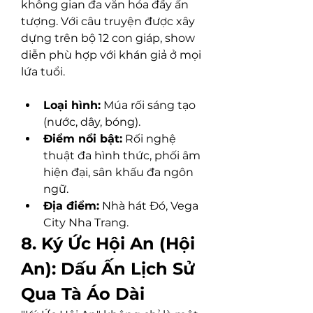
không gian đa văn hóa đầy ấn 
tượng. Với câu truyện được xây 
dựng trên bộ 12 con giáp, show 
diễn phù hợp với khán giả ở mọi 
lứa tuổi.
Loại hình:
 Múa rối sáng tạo 
(nước, dây, bóng).
Điểm nổi bật:
 Rối nghệ 
thuật đa hình thức, phối âm 
hiện đại, sân khấu đa ngôn 
ngữ.
Địa điểm:
 Nhà hát Đó, Vega 
City Nha Trang.
8. Ký Ức Hội An (Hội 
An): Dấu Ấn Lịch Sử 
Qua Tà Áo Dài