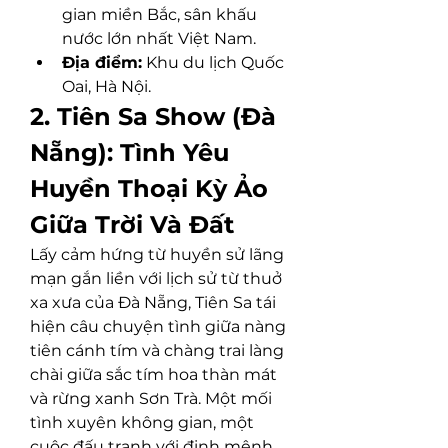
gian miền Bắc, sân khấu 
nước lớn nhất Việt Nam.
Địa điểm:
 Khu du lịch Quốc 
Oai, Hà Nội.
2. Tiên Sa Show (Đà 
Nẵng): Tình Yêu 
Huyền Thoại Kỳ Ảo 
Giữa Trời Và Đất
Lấy cảm hứng từ huyền sử lãng 
mạn gắn liền với lịch sử từ thuở 
xa xưa của Đà Nẵng, Tiên Sa tái 
hiện câu chuyện tình giữa nàng 
tiên cánh tím và chàng trai làng 
chài giữa sắc tím hoa thàn mát 
và rừng xanh Sơn Trà. Một mối 
tình xuyên không gian, một 
cuộc đấu tranh với định mệnh 