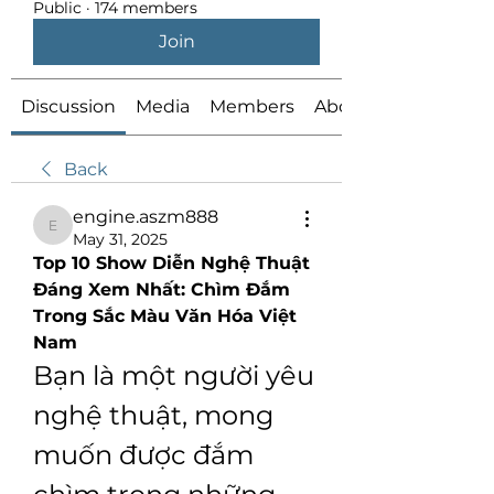
Public
·
174 members
Join
Discussion
Media
Members
About
Back
engine.aszm888
engine.aszm888
May 31, 2025
Top 10 Show Diễn Nghệ Thuật 
Đáng Xem Nhất: Chìm Đắm 
Trong Sắc Màu Văn Hóa Việt 
Nam
Bạn là một người yêu 
nghệ thuật, mong 
muốn được đắm 