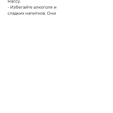
массу.
- Избегайте алкоголя и 
сладких напитков. Они 
содержат много калорий и 
могут привести к 
избыточному весу.
- Планируйте заранее свои 
приемы пищи, чтобы 
избежать перекусов и 
переедания. 
Заключение
4 разовое питание для 
похудения - это отличный 
способ убрать лишний вес и 
научиться правильно 
питаться. Главное, фрукты, 
готовой еды и сладостей. 