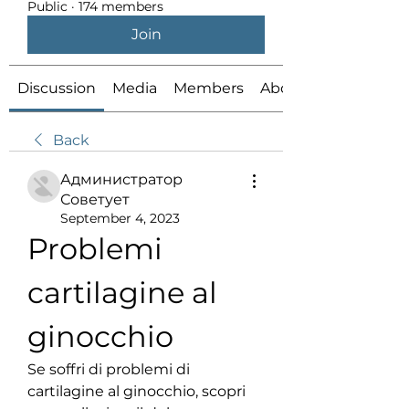
Public
·
174 members
Join
Discussion
Media
Members
About
Back
Администратор
Советует
September 4, 2023
Problemi 
cartilagine al 
ginocchio
Se soffri di problemi di 
cartilagine al ginocchio, scopri 