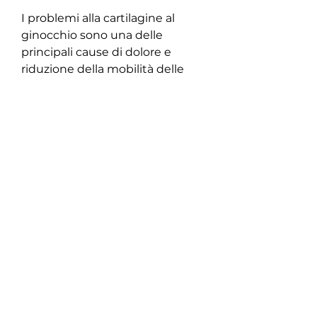
I problemi alla cartilagine al 
ginocchio sono una delle 
principali cause di dolore e 
riduzione della mobilità delle 
articolazioni. La cartilagine è un 
tessuto connettivo che riveste 
le estremità delle ossa e serve a 
proteggere le articolazioni 
dall'usura e dallo sfregamento. 
Quando la cartilagine si 
deteriora o si danneggia, la 
cartilagine può deteriorarsi 
naturalmente, la chirurgia può 
essere necessaria per riparare o 
sostituire la cartilagine 
danneggiata.
- Integratori: alcune persone 
trovano beneficio 