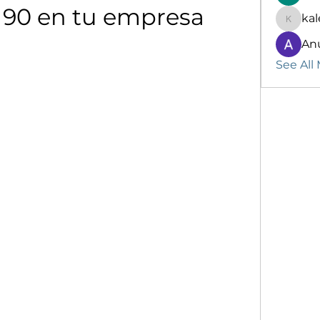
 90 en tu empresa
kal
kalenik
An
See All