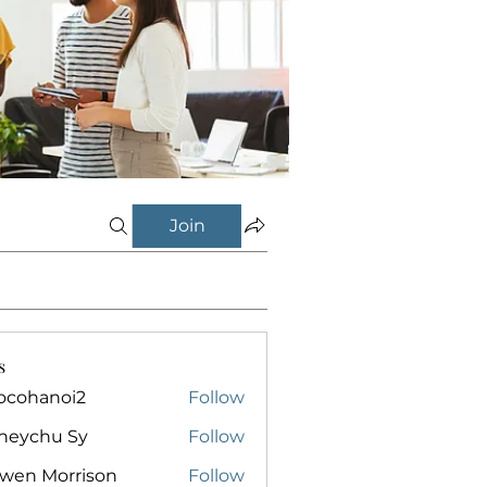
Join
s
ocohanoi2
Follow
anoi2
neychu Sy
Follow
owen Morrison
Follow