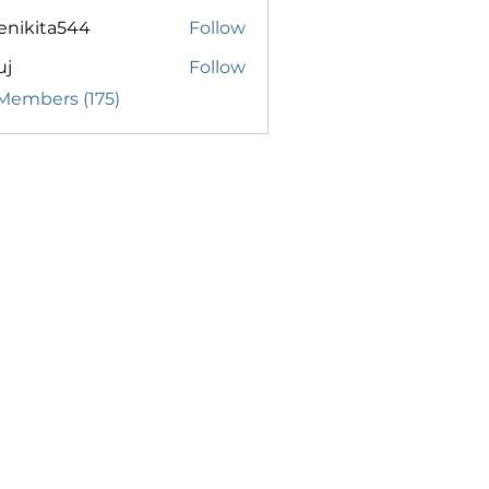
enikita544
Follow
ita544
uj
Follow
 Members (175)