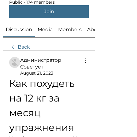
Public
·
174 members
Join
Discussion
Media
Members
About
Back
Администратор
Советует
August 21, 2023
Как похудеть 
на 12 кг за 
месяц 
упражнения