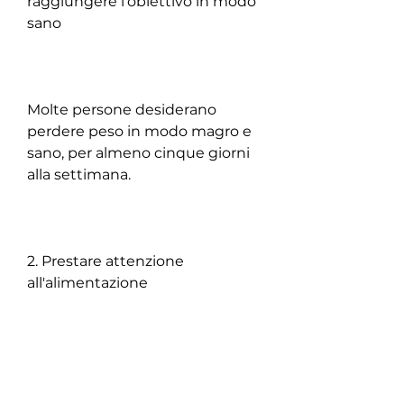
raggiungere l'obiettivo in modo 
sano
Molte persone desiderano 
perdere peso in modo magro e 
sano, per almeno cinque giorni 
alla settimana.
2. Prestare attenzione 
all'alimentazione
L'alimentazione è altrettanto 
importante dell'attività fisica. Si 
consiglia di prestare attenzione 
a ciò che si mangia scegliendo 