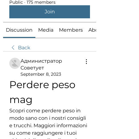
Public
·
175 members
Join
Discussion
Media
Members
About
Back
Администратор
Советует
September 8, 2023
Perdere peso 
mag
Scopri come perdere peso in 
modo sano con i nostri consigli 
e trucchi. Maggiori informazioni 
su come raggiungere i tuoi 